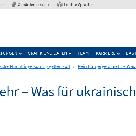
ter
Gebärdensprache
Leichte Sprache
LTUNGEN
GRAFIK UND DATEN
TEAM
KARRIERE
DAS 
che Flüchtlinge künftig gelten soll
»
Kein Bürgergeld mehr – Was f
hr – Was für ukrainisch