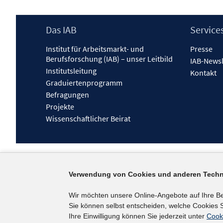
Footer
Das IAB
Service
Inhalt
Institut für Arbeitsmarkt- und
Presse
Berufsforschung (IAB) – unser Leitbild
IAB-Newsl
Institutsleitung
Kontakt
Graduiertenprogramm
Befragungen
Projekte
Wissenschaftlicher Beirat
Verwendung von Cookies und anderen Techn
Wir möchten unsere Online-Angebote auf Ihre B
Sie können selbst entscheiden, welche Cookies S
Ihre Einwilligung können Sie jederzeit unter
Cook