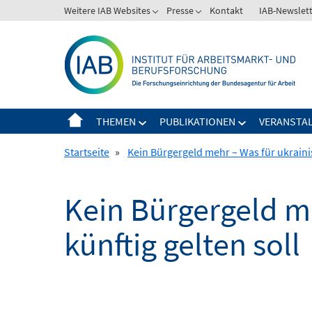
Springe
Weitere IAB Websites
Presse
Kontakt
IAB-Newslet
zum
Inhalt
THEMEN
PUBLIKATIONEN
VERANSTA
Startseite
»
Kein Bürgergeld mehr – Was für ukrainis
Kein Bürgergeld me
künftig gelten soll