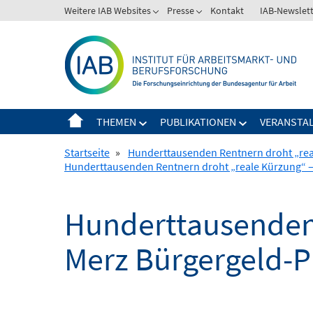
Springe
Weitere IAB Websites
Presse
Kontakt
IAB-Newslet
zum
Inhalt
THEMEN
PUBLIKATIONEN
VERANSTA
Startseite
»
Hunderttausenden Rentnern droht „real
Hunderttausenden Rentnern droht „reale Kürzung“ – 
Hunderttausenden
Merz Bürgergeld-Pla