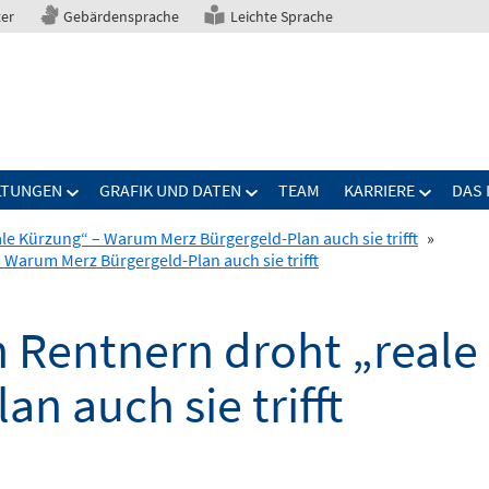
ter
Gebärdensprache
Leichte Sprache
LTUNGEN
GRAFIK UND DATEN
TEAM
KARRIERE
DAS 
e Kürzung“ – Warum Merz Bürgergeld-Plan auch sie trifft
»
Warum Merz Bürgergeld-Plan auch sie trifft
 Rentnern droht „reale
n auch sie trifft