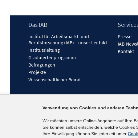
Footer
Das IAB
Service
Inhalt
Institut für Arbeitsmarkt- und
Presse
Berufsforschung (IAB) – unser Leitbild
IAB-Newsl
Institutsleitung
Kontakt
Graduiertenprogramm
Befragungen
Projekte
Wissenschaftlicher Beirat
Verwendung von Cookies und anderen Techn
Wir möchten unsere Online-Angebote auf Ihre B
Sie können selbst entscheiden, welche Cookies S
Ihre Einwilligung können Sie jederzeit unter
Cook