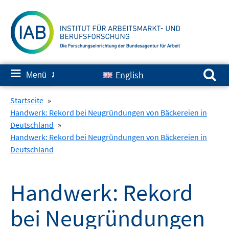
Springe
zum
Inhalt
Suchen nach:
≡
English
Menü
✘
Startseite
»
Handwerk: Rekord bei Neugründungen von Bäckereien in
Deutschland
»
Handwerk: Rekord bei Neugründungen von Bäckereien in
Deutschland
Handwerk: Rekord
bei Neugründungen