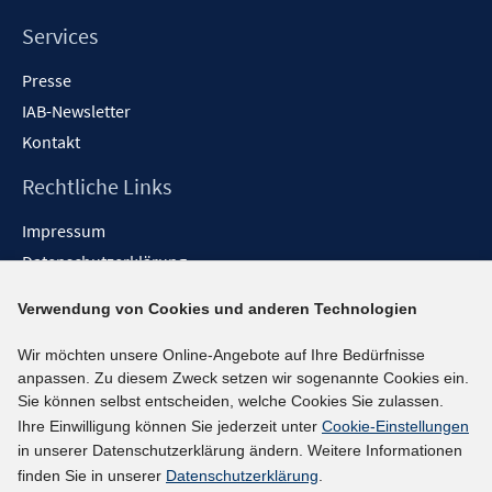
Services
Presse
IAB-Newsletter
Kontakt
Rechtliche Links
Impressum
Datenschutzerklärung
Erklärung zur Barrierefreiheit
Verwendung von Cookies und anderen Technologien
Barrieren melden
Wir möchten unsere Online-Angebote auf Ihre Bedürfnisse
Social-Media-Kanäle
anpassen. Zu diesem Zweck setzen wir sogenannte Cookies ein.
Sie können selbst entscheiden, welche Cookies Sie zulassen.
BlueSky
Ihre Einwilligung können Sie jederzeit unter
Cookie-Einstellungen
YouTube
in unserer Datenschutzerklärung ändern. Weitere Informationen
LinkedIn
finden Sie in unserer
Datenschutzerklärung
.