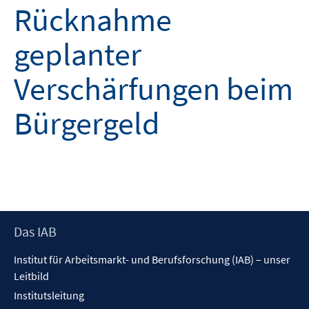
Rücknahme
geplanter
Verschärfungen beim
Bürgergeld
Footer
Das IAB
Inhalt
Institut für Arbeitsmarkt- und Berufsforschung (IAB) – unser
Leitbild
Institutsleitung