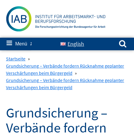
Springe
zum
Inhalt
Suchen nach:
≡
English
Menü
✘
Startseite
»
Grundsicherung – Verbände fordern Rücknahme geplanter
Verschärfungen beim Bürgergeld
»
Grundsicherung – Verbände fordern Rücknahme geplanter
Verschärfungen beim Bürgergeld
Grundsicherung –
Verbände fordern