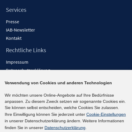
Services
Presse
IAB-Newsletter
Kontakt
Rechtliche Links
Impressum
Datenschutzerklärung
Erklärung zur Barrierefreiheit
Verwendung von Cookies und anderen Technologien
Barrieren melden
Wir möchten unsere Online-Angebote auf Ihre Bedürfnisse
Social-Media-Kanäle
anpassen. Zu diesem Zweck setzen wir sogenannte Cookies ein.
Sie können selbst entscheiden, welche Cookies Sie zulassen.
BlueSky
Ihre Einwilligung können Sie jederzeit unter
Cookie-Einstellungen
YouTube
in unserer Datenschutzerklärung ändern. Weitere Informationen
LinkedIn
finden Sie in unserer
Datenschutzerklärung
.