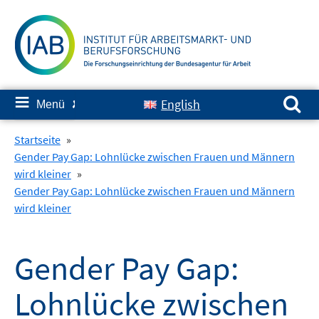
Springe
zum
Inhalt
Suchen nach:
≡
English
Menü
✘
Startseite
»
Gender Pay Gap: Lohnlücke zwischen Frauen und Männern
wird kleiner
»
Gender Pay Gap: Lohnlücke zwischen Frauen und Männern
wird kleiner
Gender Pay Gap:
Lohnlücke zwischen