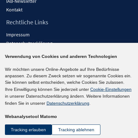
IAB-Newsletter
Kontakt
Rechtliche Links
Impressum
Datenschutzerklärung
Erklärung zur Barrierefreiheit
Verwendung von Cookies und anderen Technologien
Barrieren melden
Wir möchten unsere Online-Angebote auf Ihre Bedürfnisse
Social-Media-Kanäle
anpassen. Zu diesem Zweck setzen wir sogenannte Cookies ein.
Sie können selbst entscheiden, welche Cookies Sie zulassen.
BlueSky
Ihre Einwilligung können Sie jederzeit unter
Cookie-Einstellungen
YouTube
in unserer Datenschutzerklärung ändern. Weitere Informationen
LinkedIn
finden Sie in unserer
Datenschutzerklärung
.
XING
Webanalysetool Matomo
kununu
Netiquette
Tracking erlauben
Tracking ablehnen