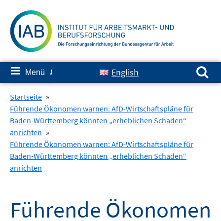
Springe
zum
Inhalt
Suchen nach:
≡
English
Menü
✘
Startseite
»
Führende Ökonomen warnen: AfD-Wirtschaftspläne für
Baden-Württemberg könnten „erheblichen Schaden“
anrichten
»
Führende Ökonomen warnen: AfD-Wirtschaftspläne für
Baden-Württemberg könnten „erheblichen Schaden“
anrichten
Führende Ökonomen