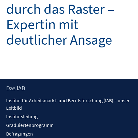
durch das Raster –
Expertin mit
deutlicher Ansage
Footer
Das IAB
Inhalt
Institut für Arbeitsmarkt- und Berufsforschung (IAB) – unser
Leitbild
Institutsleitung
Graduiertenprogramm
Befragungen