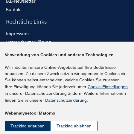
IAB-Newsletter
Kontakt
Rechtliche Links
Impressum
Datenschutzerklärung
Erklärung zur Barrierefreiheit
Verwendung von Cookies und anderen Technologien
Barrieren melden
Wir möchten unsere Online-Angebote auf Ihre Bedürfnisse
Social-Media-Kanäle
anpassen. Zu diesem Zweck setzen wir sogenannte Cookies ein.
Sie können selbst entscheiden, welche Cookies Sie zulassen.
BlueSky
Ihre Einwilligung können Sie jederzeit unter
Cookie-Einstellungen
YouTube
in unserer Datenschutzerklärung ändern. Weitere Informationen
LinkedIn
finden Sie in unserer
Datenschutzerklärung
.
XING
Webanalysetool Matomo
kununu
Netiquette
Tracking erlauben
Tracking ablehnen