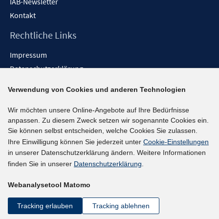
IAB-Newsletter
Kontakt
Rechtliche Links
Impressum
Datenschutzerklärung
Erklärung zur Barrierefreiheit
Verwendung von Cookies und anderen Technologien
Barrieren melden
Wir möchten unsere Online-Angebote auf Ihre Bedürfnisse
Social-Media-Kanäle
anpassen. Zu diesem Zweck setzen wir sogenannte Cookies ein.
Sie können selbst entscheiden, welche Cookies Sie zulassen.
BlueSky
Ihre Einwilligung können Sie jederzeit unter
Cookie-Einstellungen
YouTube
in unserer Datenschutzerklärung ändern. Weitere Informationen
LinkedIn
finden Sie in unserer
Datenschutzerklärung
.
XING
Webanalysetool Matomo
kununu
Netiquette
Tracking erlauben
Tracking ablehnen