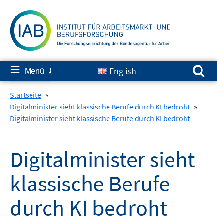
Springe
zum
Inhalt
Suchen nach:
≡
English
Menü
✘
Startseite
»
Digitalminister sieht klassische Berufe durch KI bedroht
»
Digitalminister sieht klassische Berufe durch KI bedroht
Digitalminister sieht
klassische Berufe
durch KI bedroht