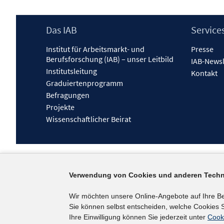
Footer
Das IAB
Service
Inhalt
Institut für Arbeitsmarkt- und
Presse
Berufsforschung (IAB) – unser Leitbild
IAB-Newsl
Institutsleitung
Kontakt
Graduiertenprogramm
Befragungen
Projekte
Wissenschaftlicher Beirat
Verwendung von Cookies und anderen Techn
Wir möchten unsere Online-Angebote auf Ihre B
Sie können selbst entscheiden, welche Cookies S
Ihre Einwilligung können Sie jederzeit unter
Cook