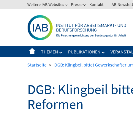
Springe
Weitere IAB Websites
Presse
Kontakt
IAB-Newslet
zum
Inhalt
THEMEN
PUBLIKATIONEN
VERANSTA
Startseite
»
DGB: Klingbeil bittet Gewerkschafter u
DGB: Klingbeil bit
Reformen