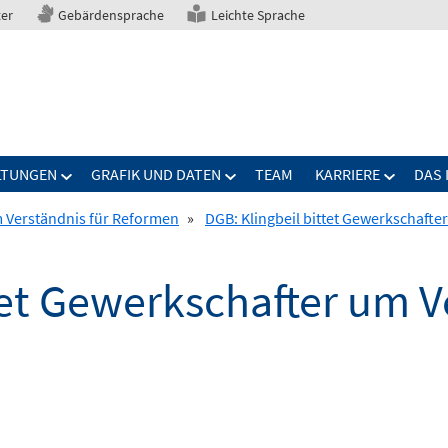
ter
Gebärdensprache
Leichte Sprache
LTUNGEN
GRAFIK UND DATEN
TEAM
KARRIERE
DAS 
m Verständnis für Reformen
»
DGB: Klingbeil bittet Gewerkschafte
tet Gewerkschafter um V