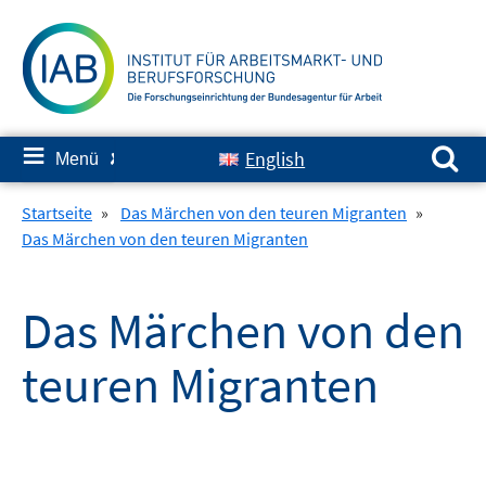
Springe
zum
Inhalt
Suchen nach:
≡
English
Menü
✘
Startseite
»
Das Märchen von den teuren Migranten
»
Das Märchen von den teuren Migranten
Das Märchen von den
teuren Migranten