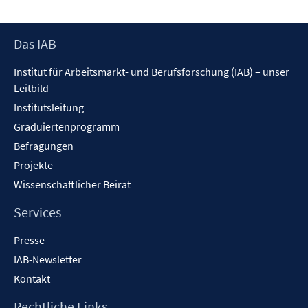
Footer
Das IAB
Inhalt
Institut für Arbeitsmarkt- und Berufsforschung (IAB) – unser
Leitbild
Institutsleitung
Graduiertenprogramm
Befragungen
Projekte
Wissenschaftlicher Beirat
Services
Presse
IAB-Newsletter
Kontakt
Rechtliche Links