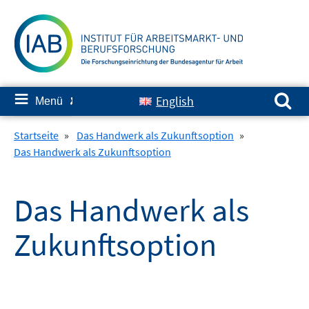
Springe
zum
Inhalt
Suchen nach:
≡
English
Menü
✘
Startseite
»
Das Handwerk als Zukunftsoption
»
Das Handwerk als Zukunftsoption
Das Handwerk als
Zukunftsoption