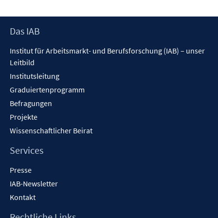
Footer
Das IAB
Inhalt
Institut für Arbeitsmarkt- und Berufsforschung (IAB) – unser
Leitbild
Institutsleitung
Graduiertenprogramm
Befragungen
Projekte
Wissenschaftlicher Beirat
Services
Presse
IAB-Newsletter
Kontakt
Rechtliche Links