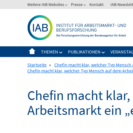
Springe
Weitere IAB Websites
Presse
Kontakt
IAB-Newslet
zum
Inhalt
THEMEN
PUBLIKATIONEN
VERANSTA
Startseite
»
Chefin macht klar, welcher Typ Mensch
Chefin macht klar, welcher Typ Mensch auf dem Arbe
Chefin macht klar
Arbeitsmarkt ein 