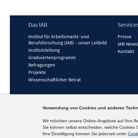
Footer
Das IAB
Service
Inhalt
Institut für Arbeitsmarkt- und
Presse
Berufsforschung (IAB) – unser Leitbild
IAB-Newsl
Institutsleitung
Kontakt
Graduiertenprogramm
Befragungen
Projekte
Wissenschaftlicher Beirat
Verwendung von Cookies und anderen Techn
Wir möchten unsere Online-Angebote auf Ihre B
Sie können selbst entscheiden, welche Cookies S
Ihre Einwilligung können Sie jederzeit unter
Cook