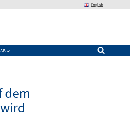
English
Suchen nach:
IAB
uf dem
 wird