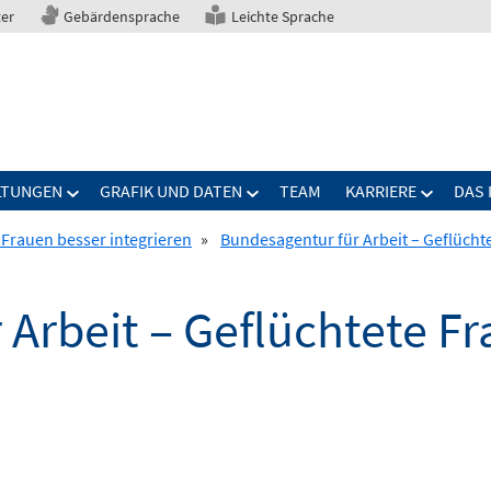
ter
Gebärdensprache
Leichte Sprache
LTUNGEN
GRAFIK UND DATEN
TEAM
KARRIERE
DAS 
 Frauen besser integrieren
»
Bundesagentur für Arbeit – Geflücht
Arbeit – Geflüchtete F