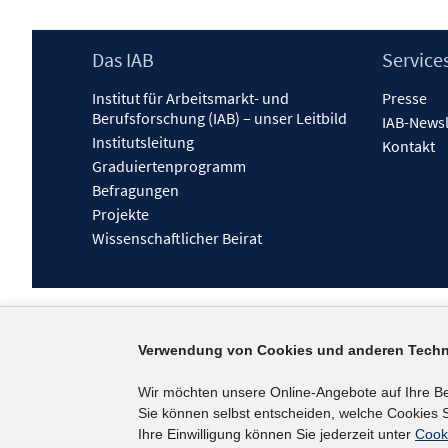
Footer
Das IAB
Service
Inhalt
Institut für Arbeitsmarkt- und
Presse
Berufsforschung (IAB) – unser Leitbild
IAB-Newsl
Institutsleitung
Kontakt
Graduiertenprogramm
Befragungen
Projekte
Wissenschaftlicher Beirat
Verwendung von Cookies und anderen Techn
Wir möchten unsere Online-Angebote auf Ihre B
Sie können selbst entscheiden, welche Cookies S
Ihre Einwilligung können Sie jederzeit unter
Cook