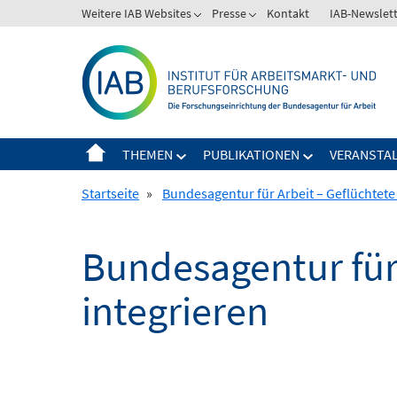
Springe
Weitere IAB Websites
Presse
Kontakt
IAB-Newslet
zum
Inhalt
THEMEN
PUBLIKATIONEN
VERANSTA
Startseite
»
Bundesagentur für Arbeit – Geflüchtete
Bundesagentur für 
integrieren