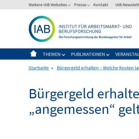
Springe
Weitere IAB Websites
Presse
Kontakt
IAB-Newslet
zum
Inhalt
THEMEN
PUBLIKATIONEN
VERANSTA
Startseite
»
Bürgergeld erhalten – Welche Kosten la
Bürgergeld erhalte
„angemessen“ gel