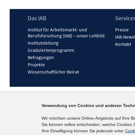
Footer
Das IAB
Service
Inhalt
Institut für Arbeitsmarkt- und
Presse
Berufsforschung (IAB) – unser Leitbild
IAB-Newsl
Institutsleitung
Kontakt
Graduiertenprogramm
Befragungen
Projekte
Wissenschaftlicher Beirat
Verwendung von Cookies und anderen Techn
Wir möchten unsere Online-Angebote auf Ihre B
Sie können selbst entscheiden, welche Cookies S
Ihre Einwilligung können Sie jederzeit unter
Cook