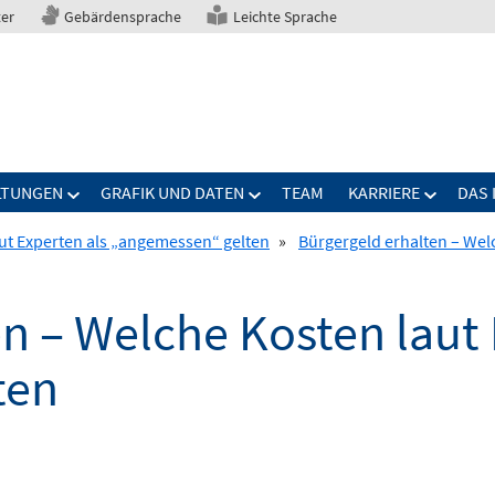
ter
Gebärdensprache
Leichte Sprache
LTUNGEN
GRAFIK UND DATEN
TEAM
KARRIERE
DAS 
ut Experten als „angemessen“ gelten
»
Bürgergeld erhalten – Wel
n – Welche Kosten laut 
ten