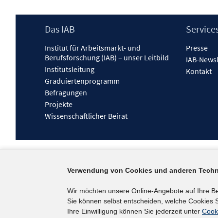
Footer
Das IAB
Service
Inhalt
Institut für Arbeitsmarkt- und
Presse
Berufsforschung (IAB) – unser Leitbild
IAB-Newsl
Institutsleitung
Kontakt
Graduiertenprogramm
Befragungen
Projekte
Wissenschaftlicher Beirat
Verwendung von Cookies und anderen Techn
Wir möchten unsere Online-Angebote auf Ihre B
Sie können selbst entscheiden, welche Cookies S
Ihre Einwilligung können Sie jederzeit unter
Cook