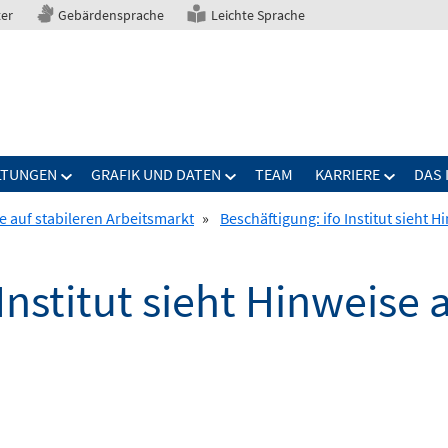
ter
Gebärdensprache
Leichte Sprache
LTUNGEN
GRAFIK UND DATEN
TEAM
KARRIERE
DAS 
se auf stabileren Arbeitsmarkt
»
Beschäftigung: ifo Institut sieht 
Institut sieht Hinweise 