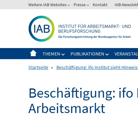
Springe
Weitere IAB Websites
Presse
Kontakt
IAB-Newslet
zum
Inhalt
THEMEN
PUBLIKATIONEN
VERANSTA
Startseite
»
Beschäftigung: ifo Institut sieht Hinwei
Beschäftigung: ifo 
Arbeitsmarkt