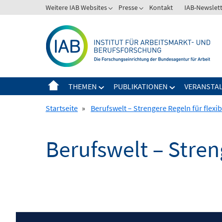
Springe
Weitere IAB Websites
Presse
Kontakt
IAB-Newslet
zum
Inhalt
THEMEN
PUBLIKATIONEN
VERANSTA
Startseite
»
Berufswelt – Strengere Regeln für flexib
Berufswelt – Streng