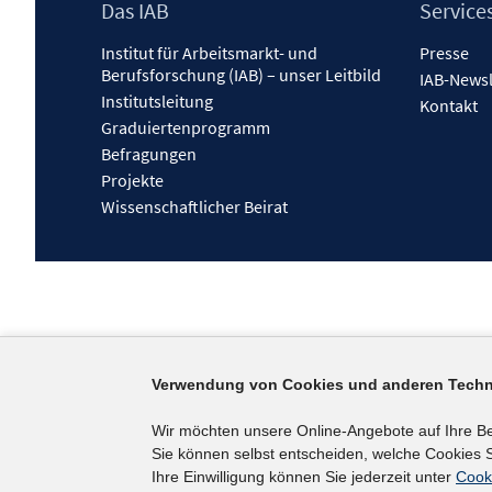
Footer
Das IAB
Service
Inhalt
Institut für Arbeitsmarkt- und
Presse
Berufsforschung (IAB) – unser Leitbild
IAB-Newsl
Institutsleitung
Kontakt
Graduiertenprogramm
Befragungen
Projekte
Wissenschaftlicher Beirat
Verwendung von Cookies und anderen Techn
Wir möchten unsere Online-Angebote auf Ihre B
Sie können selbst entscheiden, welche Cookies S
Ihre Einwilligung können Sie jederzeit unter
Cook