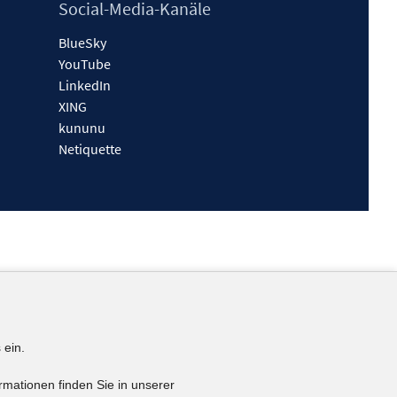
Social-Media-Kanäle
BlueSky
YouTube
LinkedIn
XING
kununu
Netiquette
 ein.
rmationen finden Sie in unserer