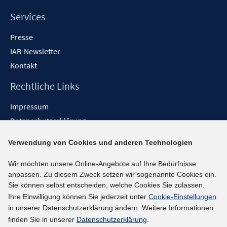
Services
Presse
IAB-Newsletter
Kontakt
Rechtliche Links
Impressum
Datenschutzerklärung
Erklärung zur Barrierefreiheit
Verwendung von Cookies und anderen Technologien
Barrieren melden
Wir möchten unsere Online-Angebote auf Ihre Bedürfnisse
Social-Media-Kanäle
anpassen. Zu diesem Zweck setzen wir sogenannte Cookies ein.
Sie können selbst entscheiden, welche Cookies Sie zulassen.
BlueSky
Ihre Einwilligung können Sie jederzeit unter
Cookie-Einstellungen
YouTube
in unserer Datenschutzerklärung ändern. Weitere Informationen
LinkedIn
finden Sie in unserer
Datenschutzerklärung
.