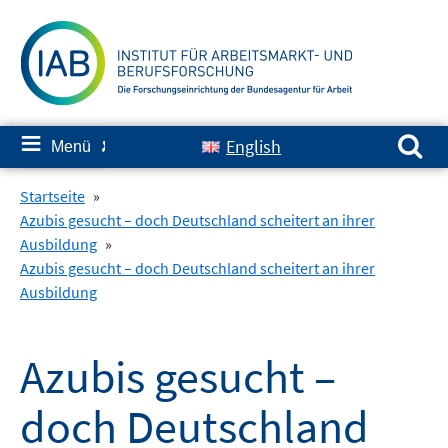
Springe
zum
Inhalt
Suchen nach:
≡
English
Menü
✘
Startseite
»
Azubis gesucht – doch Deutschland scheitert an ihrer
Ausbildung
»
Azubis gesucht – doch Deutschland scheitert an ihrer
Ausbildung
Azubis gesucht –
doch Deutschland