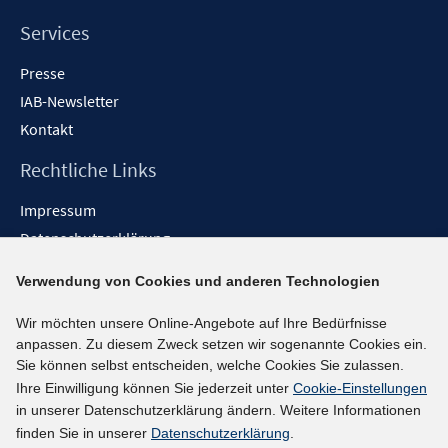
Services
Presse
IAB-Newsletter
Kontakt
Rechtliche Links
Impressum
Datenschutzerklärung
Erklärung zur Barrierefreiheit
Verwendung von Cookies und anderen Technologien
Barrieren melden
Wir möchten unsere Online-Angebote auf Ihre Bedürfnisse
Social-Media-Kanäle
anpassen. Zu diesem Zweck setzen wir sogenannte Cookies ein.
Sie können selbst entscheiden, welche Cookies Sie zulassen.
BlueSky
Ihre Einwilligung können Sie jederzeit unter
Cookie-Einstellungen
YouTube
in unserer Datenschutzerklärung ändern. Weitere Informationen
LinkedIn
finden Sie in unserer
Datenschutzerklärung
.