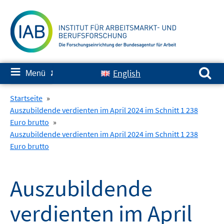
Springe
zum
Inhalt
Suchen nach:
≡
English
Menü
✘
Startseite
»
Auszubildende verdienten im April 2024 im Schnitt 1 238
Euro brutto
»
Auszubildende verdienten im April 2024 im Schnitt 1 238
Euro brutto
Auszubildende
verdienten im April