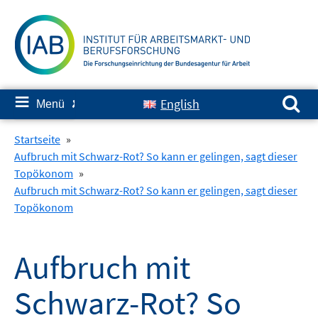
Springe
zum
Inhalt
Suchen nach:
≡
English
Menü
✘
Startseite
»
Aufbruch mit Schwarz-Rot? So kann er gelingen, sagt dieser
Topökonom
»
Aufbruch mit Schwarz-Rot? So kann er gelingen, sagt dieser
Topökonom
Aufbruch mit
Schwarz-Rot? So