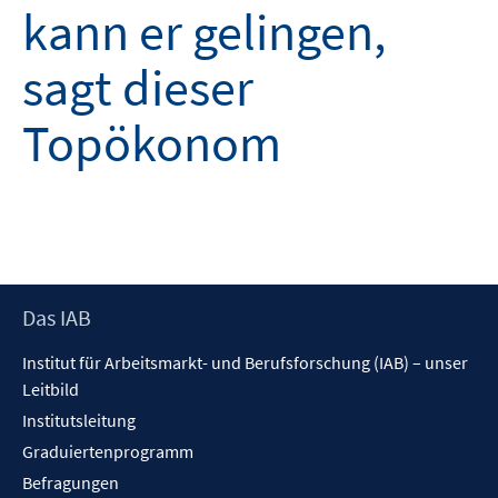
kann er gelingen,
sagt dieser
Topökonom
Footer
Das IAB
Inhalt
Institut für Arbeitsmarkt- und Berufsforschung (IAB) – unser
Leitbild
Institutsleitung
Graduiertenprogramm
Befragungen