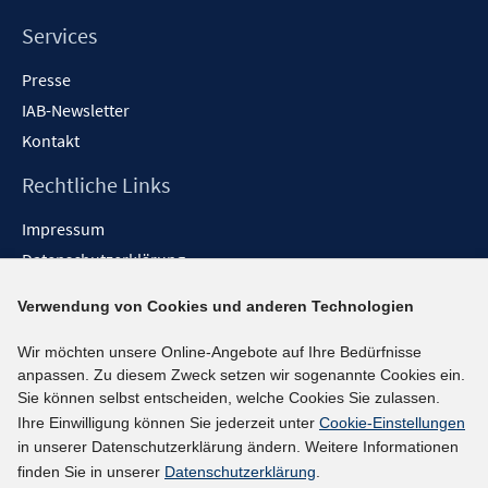
Services
Presse
IAB-Newsletter
Kontakt
Rechtliche Links
Impressum
Datenschutzerklärung
Erklärung zur Barrierefreiheit
Verwendung von Cookies und anderen Technologien
Barrieren melden
Wir möchten unsere Online-Angebote auf Ihre Bedürfnisse
Social-Media-Kanäle
anpassen. Zu diesem Zweck setzen wir sogenannte Cookies ein.
Sie können selbst entscheiden, welche Cookies Sie zulassen.
BlueSky
Ihre Einwilligung können Sie jederzeit unter
Cookie-Einstellungen
YouTube
in unserer Datenschutzerklärung ändern. Weitere Informationen
LinkedIn
finden Sie in unserer
Datenschutzerklärung
.