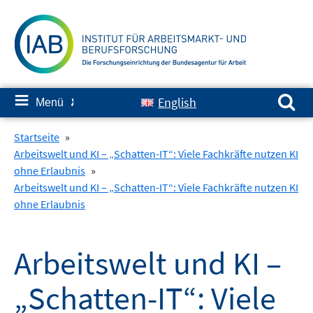
Springe
zum
Inhalt
Suchen nach:
≡
English
Menü
✘
Startseite
»
Arbeitswelt und KI – „Schatten-IT“: Viele Fachkräfte nutzen KI
ohne Erlaubnis
»
Arbeitswelt und KI – „Schatten-IT“: Viele Fachkräfte nutzen KI
ohne Erlaubnis
Arbeitswelt und KI –
„Schatten-IT“: Viele