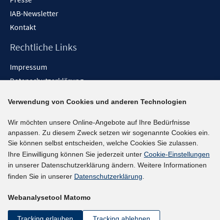
IAB-Newsletter
Kontakt
Rechtliche Links
Impressum
Datenschutzerklärung
Erklärung zur Barrierefreiheit
Verwendung von Cookies und anderen Technologien
Barrieren melden
Wir möchten unsere Online-Angebote auf Ihre Bedürfnisse
Social-Media-Kanäle
anpassen. Zu diesem Zweck setzen wir sogenannte Cookies ein.
Sie können selbst entscheiden, welche Cookies Sie zulassen.
BlueSky
Ihre Einwilligung können Sie jederzeit unter
Cookie-Einstellungen
YouTube
in unserer Datenschutzerklärung ändern. Weitere Informationen
LinkedIn
finden Sie in unserer
Datenschutzerklärung
.
XING
Webanalysetool Matomo
kununu
Netiquette
Tracking erlauben
Tracking ablehnen