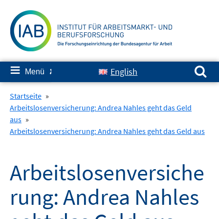
Springe
zum
Inhalt
Suchen nach:
≡
English
Menü
✘
Startseite
»
Arbeitslosenversicherung: Andrea Nahles geht das Geld
aus
»
Arbeitslosenversicherung: Andrea Nahles geht das Geld aus
Arbeitslosenversiche
rung: Andrea Nahles