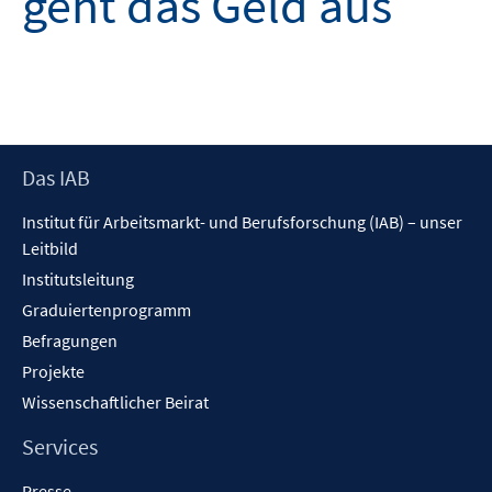
geht das Geld aus
Footer
Das IAB
Inhalt
Institut für Arbeitsmarkt- und Berufsforschung (IAB) – unser
Leitbild
Institutsleitung
Graduiertenprogramm
Befragungen
Projekte
Wissenschaftlicher Beirat
Services
Presse