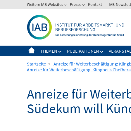
Springe
Weitere IAB Websites
Presse
Kontakt
IAB-Newslet
zum
Inhalt
THEMEN
PUBLIKATIONEN
VERANSTA
Startseite
»
Anreize für Weiterbeschäftigung: Kling
Anreize für Weiterbeschäftigung: Klingbeils Chefber
Anreize für Weiter
Südekum will Künd