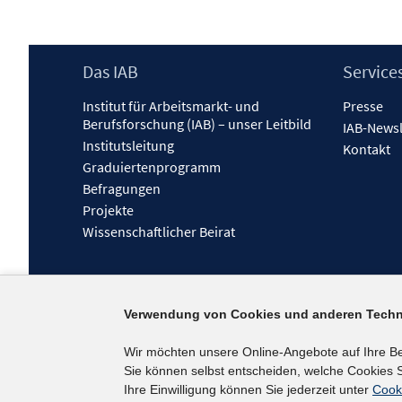
Footer
Das IAB
Service
Inhalt
Institut für Arbeitsmarkt- und
Presse
Berufsforschung (IAB) – unser Leitbild
IAB-Newsl
Institutsleitung
Kontakt
Graduiertenprogramm
Befragungen
Projekte
Wissenschaftlicher Beirat
Verwendung von Cookies und anderen Techn
Wir möchten unsere Online-Angebote auf Ihre B
Sie können selbst entscheiden, welche Cookies S
Ihre Einwilligung können Sie jederzeit unter
Cook