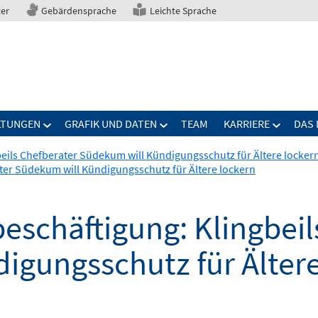
ter
Gebärdensprache
Leichte Sprache
LTUNGEN
GRAFIK UND DATEN
TEAM
KARRIERE
DAS 
beils Chefberater Südekum will Kündigungsschutz für Ältere locker
ater Südekum will Kündigungsschutz für Ältere lockern
beschäftigung: Klingbeil
igungsschutz für Ältere