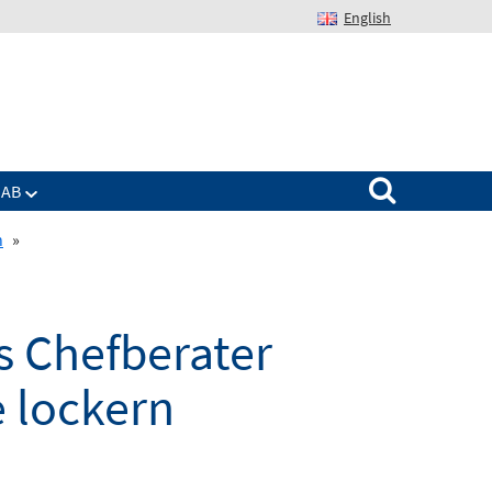
English
Suchen nach:
IAB
n
»
s Chefberater
 lockern