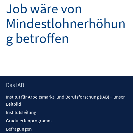
Job wäre von
Mindestlohnerhöhun
g betroffen
Footer
Das IAB
Inhalt
Institut für Arbeitsmarkt- und Berufsforschung (IAB) – unser
Leitbild
Institutsleitung
Graduiertenprogramm
Befragungen