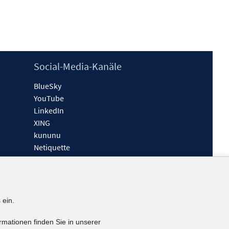
Social-Media-Kanäle
BlueSky
YouTube
LinkedIn
XING
kununu
Netiquette
 ein.
rmationen finden Sie in unserer