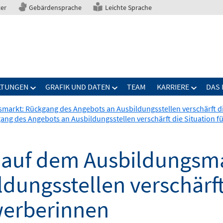
ter
Gebärdensprache
Leichte Sprache
LTUNGEN
GRAFIK UND DATEN
TEAM
KARRIERE
DAS 
arkt: Rückgang des Angebots an Ausbildungsstellen verschärft d
ng des Angebots an Ausbildungsstellen verschärft die Situation 
 auf dem Ausbildungsma
dungsstellen verschärft 
erberinnen