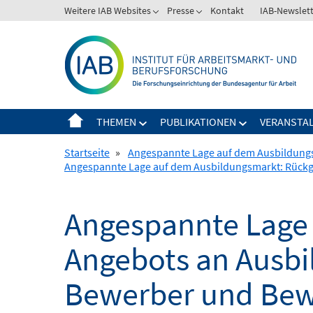
Springe
Weitere IAB Websites
Presse
Kontakt
IAB-Newslet
zum
Inhalt
THEMEN
PUBLIKATIONEN
VERANSTA
Startseite
»
Angespannte Lage auf dem Ausbildungsm
Angespannte Lage auf dem Ausbildungsmarkt: Rückga
Angespannte Lage
Angebots an Ausbil
Bewerber und Bew