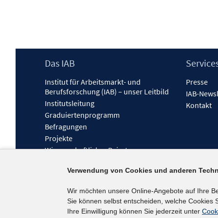
Footer
Das IAB
Service
Inhalt
Institut für Arbeitsmarkt- und
Presse
Berufsforschung (IAB) – unser Leitbild
IAB-Newsl
Institutsleitung
Kontakt
Graduiertenprogramm
Befragungen
Projekte
Wissenschaftlicher Beirat
Verwendung von Cookies und anderen Techn
Wir möchten unsere Online-Angebote auf Ihre B
Sie können selbst entscheiden, welche Cookies S
Ihre Einwilligung können Sie jederzeit unter
Cook