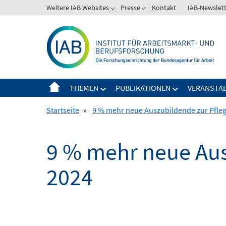
Springe
Weitere IAB Websites
Presse
Kontakt
IAB-Newslet
zum
Inhalt
THEMEN
PUBLIKATIONEN
VERANSTA
Startseite
»
9 % mehr neue Auszubildende zur Pfle
9 % mehr neue Aus
2024