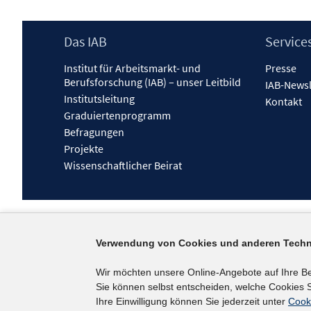
Footer
Das IAB
Service
Inhalt
Institut für Arbeitsmarkt- und
Presse
Berufsforschung (IAB) – unser Leitbild
IAB-Newsl
Institutsleitung
Kontakt
Graduiertenprogramm
Befragungen
Projekte
Wissenschaftlicher Beirat
Verwendung von Cookies und anderen Techn
Wir möchten unsere Online-Angebote auf Ihre B
Sie können selbst entscheiden, welche Cookies S
Ihre Einwilligung können Sie jederzeit unter
Cook