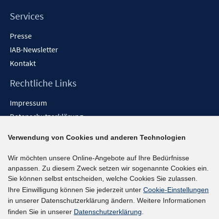
Services
Presse
IAB-Newsletter
Kontakt
Rechtliche Links
Impressum
Datenschutzerklärung
Erklärung zur Barrierefreiheit
Verwendung von Cookies und anderen Technologien
Barrieren melden
Wir möchten unsere Online-Angebote auf Ihre Bedürfnisse
Social-Media-Kanäle
anpassen. Zu diesem Zweck setzen wir sogenannte Cookies ein.
Sie können selbst entscheiden, welche Cookies Sie zulassen.
BlueSky
Ihre Einwilligung können Sie jederzeit unter
Cookie-Einstellungen
YouTube
in unserer Datenschutzerklärung ändern. Weitere Informationen
LinkedIn
finden Sie in unserer
Datenschutzerklärung
.