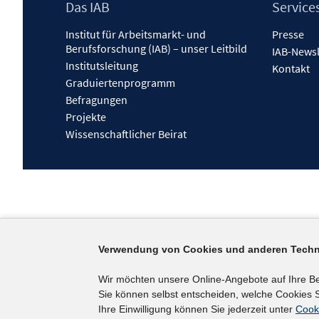
Footer
Das IAB
Service
Inhalt
Institut für Arbeitsmarkt- und
Presse
Berufsforschung (IAB) – unser Leitbild
IAB-Newsl
Institutsleitung
Kontakt
Graduiertenprogramm
Befragungen
Projekte
Wissenschaftlicher Beirat
Verwendung von Cookies und anderen Techn
Wir möchten unsere Online-Angebote auf Ihre B
Sie können selbst entscheiden, welche Cookies S
Ihre Einwilligung können Sie jederzeit unter
Cook