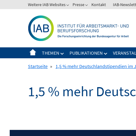
Springe
Weitere IAB Websites
Presse
Kontakt
IAB-Newslet
zum
Inhalt
THEMEN
PUBLIKATIONEN
VERANSTA
Startseite
»
1,5 % mehr Deutschlandstipendien im 
1,5 % mehr Deutsc