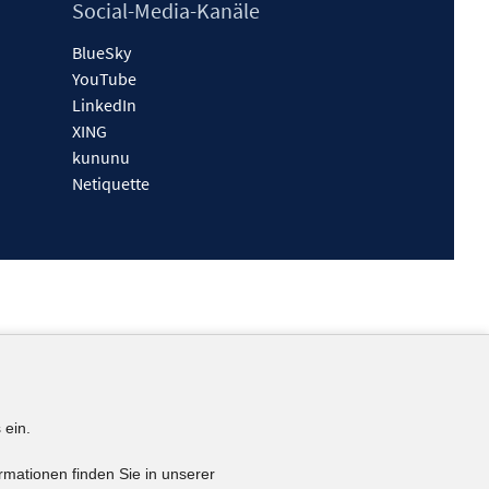
Social-Media-Kanäle
BlueSky
YouTube
LinkedIn
XING
kununu
Netiquette
 ein.
rmationen finden Sie in unserer