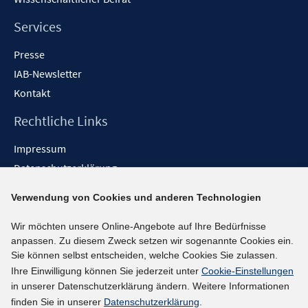
Services
Presse
IAB-Newsletter
Kontakt
Rechtliche Links
Impressum
Datenschutzerklärung
Erklärung zur Barrierefreiheit
Verwendung von Cookies und anderen Technologien
Barrieren melden
Wir möchten unsere Online-Angebote auf Ihre Bedürfnisse
Social-Media-Kanäle
anpassen. Zu diesem Zweck setzen wir sogenannte Cookies ein.
Sie können selbst entscheiden, welche Cookies Sie zulassen.
BlueSky
Ihre Einwilligung können Sie jederzeit unter
Cookie-Einstellungen
YouTube
in unserer Datenschutzerklärung ändern. Weitere Informationen
LinkedIn
finden Sie in unserer
Datenschutzerklärung
.