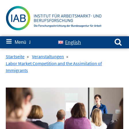
Springe
zum
Inhalt
Suchen nach:
≡
English
Menü
✘
Startseite
»
Veranstaltungen
»
Labor Market Competition and the Assimilation of
Immigrants