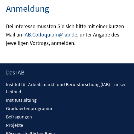
Anmeldung
Bei Interesse müssten Sie sich bitte mit einer kurzen
Mail an
IAB.Colloquium@iab.de
, unter Angabe des
jeweiligen Vortrags, anmelden.
Footer
Das IAB
Inhalt
Institut für Arbeitsmarkt- und Berufsforschung (IAB) – unser
Leitbild
Institutsleitung
Graduiertenprogramm
Befragungen
Projekte
Wissenschaftlicher Beirat