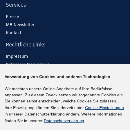
Services
Presse
IAB-Newsletter
Kontakt
Rechtliche Links
Impressum
Datenschutzerklärung
Erklärung zur Barrierefreiheit
Verwendung von Cookies und anderen Technologien
Barrieren melden
Wir möchten unsere Online-Angebote auf Ihre Bedürfnisse
Social-Media-Kanäle
anpassen. Zu diesem Zweck setzen wir sogenannte Cookies ein.
Sie können selbst entscheiden, welche Cookies Sie zulassen.
BlueSky
Ihre Einwilligung können Sie jederzeit unter
Cookie-Einstellungen
YouTube
in unserer Datenschutzerklärung ändern. Weitere Informationen
LinkedIn
finden Sie in unserer
Datenschutzerklärung
.
XING