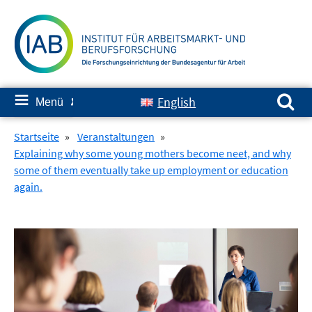
Springe
zum
Inhalt
Suchen nach:
≡
English
Menü
✘
Startseite
»
Veranstaltungen
»
Explaining why some young mothers become neet, and why
some of them eventually take up employment or education
again.