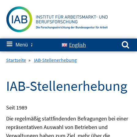
Springe
zum
Inhalt
Suchen nach:
≡
English
Menü
✘
Startseite
»
IAB-Stellenerhebung
IAB-Stellenerhebung
Seit 1989
Die regelmäßig stattfindenden Befragungen bei einer
repräsentativen Auswahl von Betrieben und
Verwaltungen haben zum Ziel, mehr über die