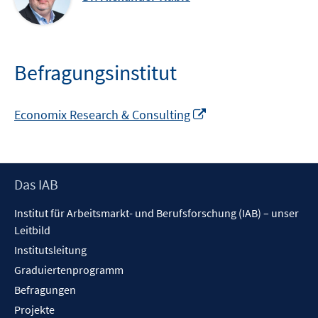
Befragungsinstitut
In
Economix Research & Consulting
neuem
Fenster
öffnen
Footer
Das IAB
Inhalt
Institut für Arbeitsmarkt- und Berufsforschung (IAB) – unser
Leitbild
Institutsleitung
Graduiertenprogramm
Befragungen
Projekte