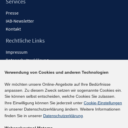
Services
Presse
IAB-Newsletter
Kontakt
Rechtliche Links
Impressum
Datenschutzerklärung
Erklärung zur Barrierefreiheit
Verwendung von Cookies und anderen Technologien
Barrieren melden
Wir möchten unsere Online-Angebote auf Ihre Bedürfnisse
Social-Media-Kanäle
anpassen. Zu diesem Zweck setzen wir sogenannte Cookies ein.
Sie können selbst entscheiden, welche Cookies Sie zulassen.
BlueSky
Ihre Einwilligung können Sie jederzeit unter
Cookie-Einstellungen
YouTube
in unserer Datenschutzerklärung ändern. Weitere Informationen
LinkedIn
finden Sie in unserer
Datenschutzerklärung
.
XING