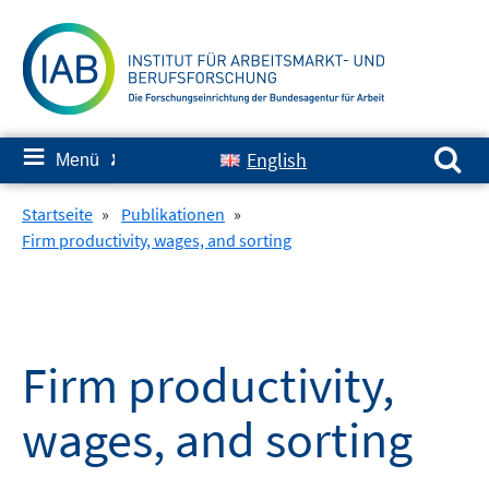
Springe
zum
Inhalt
Suchen nach:
≡
English
Menü
✘
Startseite
»
Publikationen
»
Firm productivity, wages, and sorting
Firm productivity,
wages, and sorting