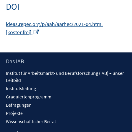
öffnen
DOI
ideas.repec.org/p/aah/aarhec/2021-04.html
In
[kostenfrei]
neuem
Fenster
öffnen
Footer
Das IAB
Inhalt
Institut für Arbeitsmarkt- und Berufsforschung (IAB) – unser
Leitbild
Institutsleitung
Graduiertenprogramm
Befragungen
Projekte
Wissenschaftlicher Beirat