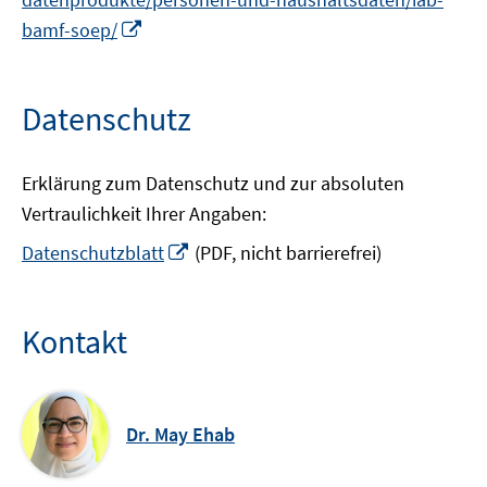
In
bamf-soep/
neuem
Fenster
öffnen
Datenschutz
Erklärung zum Datenschutz und zur absoluten
Vertraulichkeit Ihrer Angaben:
In
Datenschutzblatt
(PDF, nicht barrierefrei)
neuem
Fenster
öffnen
Kontakt
Dr. May Ehab