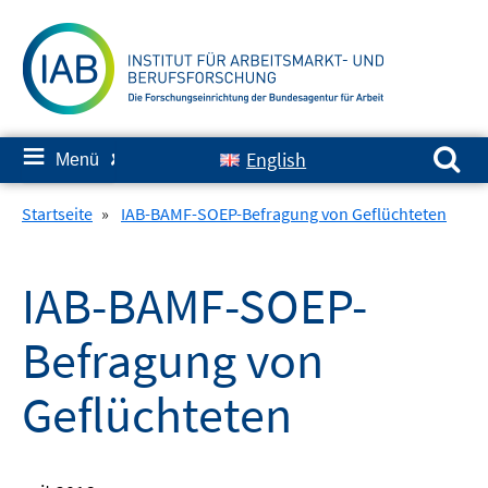
Springe
zum
Inhalt
Suchen nach:
≡
English
Menü
✘
Startseite
»
IAB-BAMF-SOEP-Befragung von Geflüchteten
IAB-BAMF-SOEP-
Befragung von
Geflüchteten