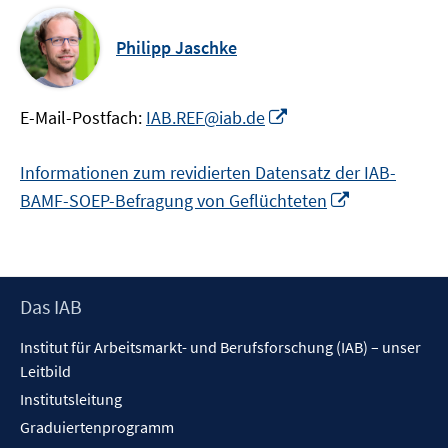
Philipp Jaschke
In
E-Mail-Postfach:
IAB.REF@iab.de
neuem
Fenster
Informationen zum revidierten Datensatz der IAB-
öffnen
In
BAMF-SOEP-Befragung von Geflüchteten
neuem
Fenster
öffnen
Footer
Das IAB
Inhalt
Institut für Arbeitsmarkt- und Berufsforschung (IAB) – unser
Leitbild
Institutsleitung
Graduiertenprogramm