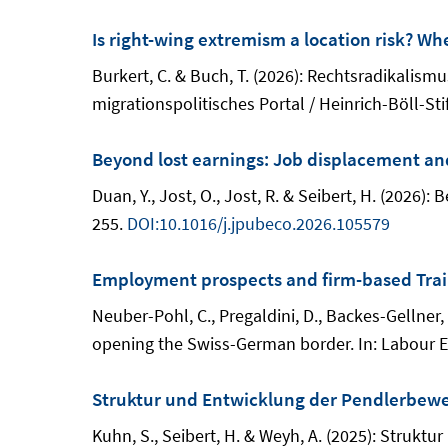
Is right-wing extremism a location risk? Wh
Burkert, C. & Buch, T. (2026): Rechtsradikalis
migrationspolitisches Portal / Heinrich-Böll-Sti
Beyond lost earnings: Job displacement an
Duan, Y., Jost, O., Jost, R. & Seibert, H. (2026
255.
DOI:10.1016/j.jpubeco.2026.105579
Employment prospects and firm-based Trai
Neuber-Pohl, C., Pregaldini, D., Backes-Gellner
opening the Swiss-German border. In: Labour E
Struktur und Entwicklung der Pendlerbewe
Kuhn, S., Seibert, H. & Weyh, A. (2025): Struk