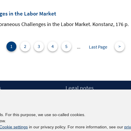
es in the Labor Market
oraneous Challenges in the Labor Market. Konstanz, 176 p.
1
2
3
4
5
>
...
Last Page
s
Legal notes
Legal notices and terms
etter
Data Privacy Statement
Accessibility Statement
ds. For this purpose, we use so-called cookies.
Report Accessibility
low.
Cookie settings
in our privacy policy. For more information, see our
pri