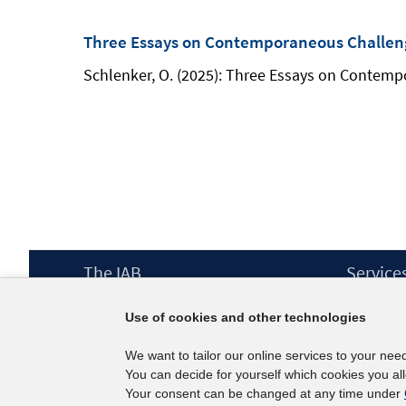
Three Essays on Contemporaneous Challeng
Schlenker, O. (2025): Three Essays on Contemp
Footer
The IAB
Service
Content
Mission Statement
Press
Use of cookies and other technologies
Directorate
IAB Newsl
Surveys
Contact
We want to tailor our online services to your nee
Projects
You can decide for yourself which cookies you al
Scientific Advisory Council
Your consent can be changed at any time under