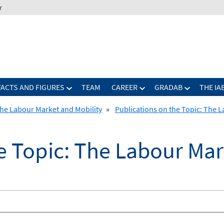
r
FACTS AND FIGURES
TEAM
CAREER
GRADAB
THE IA
he Labour Market and Mobility
»
Publications on the Topic: The 
e Topic: The Labour Mar