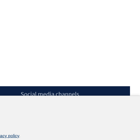
Social media channels
BlueSky
YouTube
LinkedIn
XING
kununu
vacy policy
.