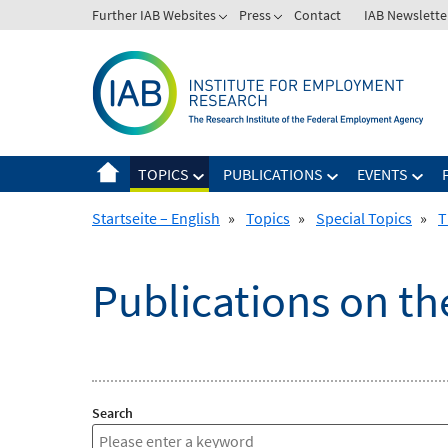
Skip
Further IAB Websites
Press
Contact
IAB Newslette
to
content
TOPICS
PUBLICATIONS
EVENTS
Startseite – English
»
Topics
»
Special Topics
»
T
Publications on th
Search