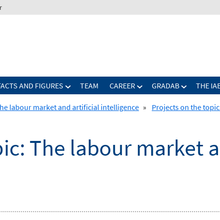
r
FACTS AND FIGURES
TEAM
CAREER
GRADAB
THE IA
he labour market and artificial intelligence
»
Projects on the topic
ic: The labour market an