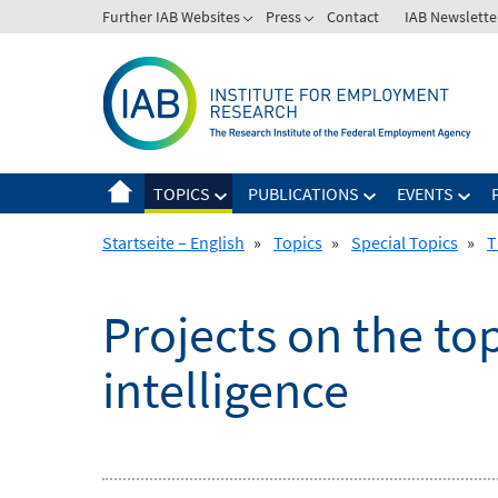
Skip
Further IAB Websites
Press
Contact
IAB Newslette
to
content
TOPICS
PUBLICATIONS
EVENTS
Startseite – English
»
Topics
»
Special Topics
»
T
Projects on the top
intelligence