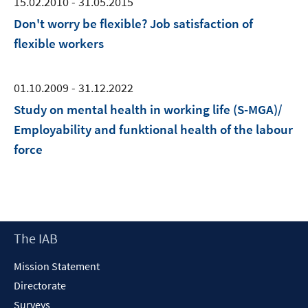
15.02.2010 - 31.05.2015
Don't worry be flexible? Job satisfaction of
flexible workers
01.10.2009 - 31.12.2022
Study on mental health in working life (S-MGA)/
Employability and funktional health of the labour
force
Footer
The IAB
Content
Mission Statement
Directorate
Surveys