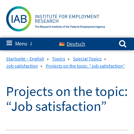
Skip
to
content
Search for:
≡
Deutsch
Menu
✘
Startseite – English
»
Topics
»
Special Topics
»
Job satisfaction
»
Projects on the topic: “Job satisfaction”
Projects on the topic:
“Job satisfaction”