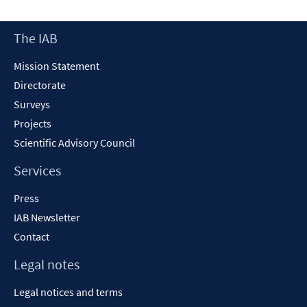
a
new
Footer
The IAB
window
Content
Mission Statement
Directorate
Surveys
Projects
Scientific Advisory Council
Services
Press
IAB Newsletter
Contact
Legal notes
Legal notices and terms