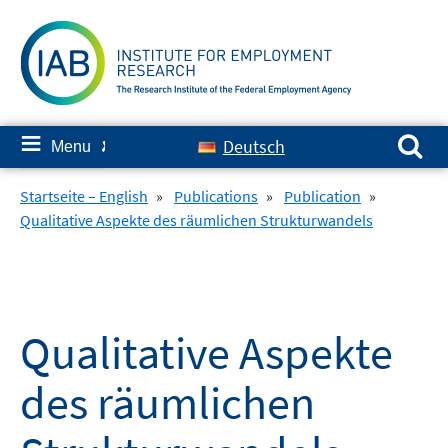
Skip
to
content
Search for:
≡
Deutsch
Menu
✘
Startseite – English
»
Publications
»
Publication
»
Qualitative Aspekte des räumlichen Strukturwandels
Qualitative Aspekte
des räumlichen