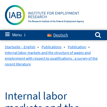
Skip
to
content
Search for:
≡
Deutsch
Menu
✘
Startseite – English
»
Publications
»
Publication
»
Internal labor markets and the structure of wages and
employment with respect to qualifications : a survey of the
recent literature
Internal labor