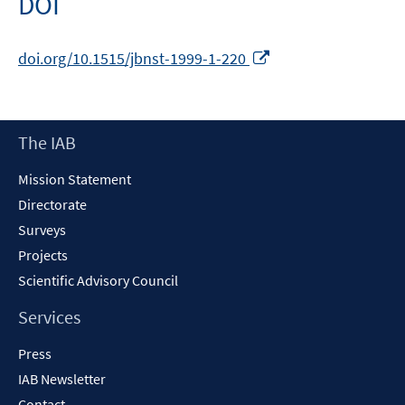
DOI
Opens
doi.org/10.1515/jbnst-1999-1-220
in
a
new
Footer
The IAB
window
Content
Mission Statement
Directorate
Surveys
Projects
Scientific Advisory Council
Services
Press
IAB Newsletter
Contact