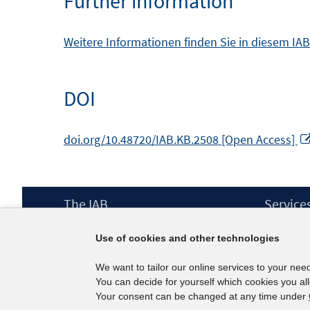
Further information
Weitere Informationen finden Sie in diesem IA
DOI
doi.org/10.48720/IAB.KB.2508 [Open Access]
Footer
The IAB
Service
Content
Mission Statement
Press
Use of cookies and other technologies
Directorate
IAB Newsl
Surveys
Contact
We want to tailor our online services to your nee
Projects
You can decide for yourself which cookies you al
Scientific Advisory Council
Your consent can be changed at any time under