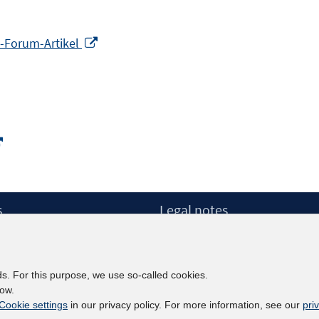
Opens
B-Forum-Artikel
in
a
new
window
Opens
in
a
new
s
Legal notes
window
Legal notices and terms
etter
Data Privacy Statement
Accessibility Statement
ds. For this purpose, we use so-called cookies.
Report Accessibility
low.
Cookie settings
in our privacy policy. For more information, see our
pri