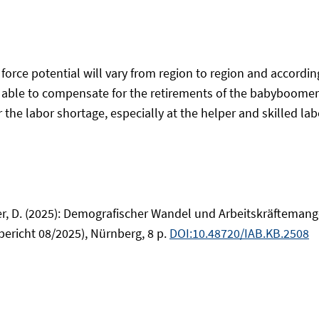
rce potential will vary from region to region and according to
able to compensate for the retirements of the babyboomer 
the labor shortage, especially at the helper and skilled labo
ter, D. (2025): Demografischer Wandel und Arbeitskräftemang
bericht 08/2025), Nürnberg, 8 p.
DOI:10.48720/IAB.KB.2508