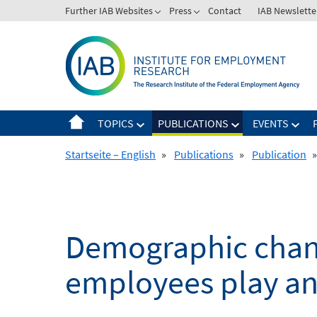
Skip
Further IAB Websites
Press
Contact
IAB Newslette
to
content
TOPICS
PUBLICATIONS
EVENTS
Startseite – English
»
Publications
»
Publication
»
Demographic chang
employees play an 