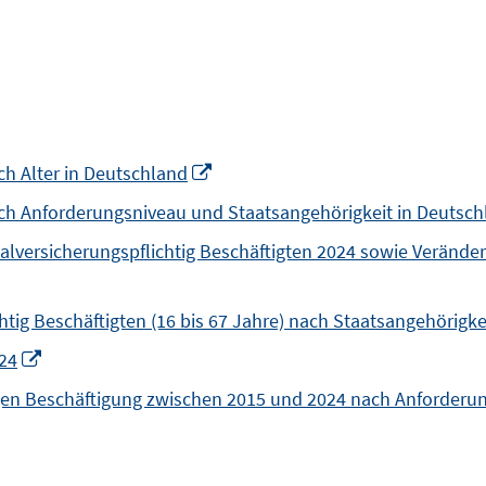
Opens
ch Alter in Deutschland
in
nach Anforderungsniveau und Staatsangehörigkeit in Deutsc
a
ialversicherungspflichtig Beschäftigten 2024 sowie Verän
new
window
chtig Beschäftigten (16 bis 67 Jahre) nach Staatsangehörigk
Opens
024
in
igen Beschäftigung zwischen 2015 und 2024 nach Anforderu
a
new
window