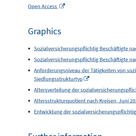
Opens
Open Access
in
a
Graphics
new
window
Sozialversicherungspflichtig Beschäftigte na
Sozialversicherungspflichtig Beschäftigte 
Anforderungsniveau der Tätigkeiten von soz
Opens
Siedlungsstrukturtyp
in
Altersverteilung der sozialversicherungspfli
a
Altersstrukturquotient nach Kreisen, Juni 2
new
Entwicklung der sozialversicherungspflicht
window