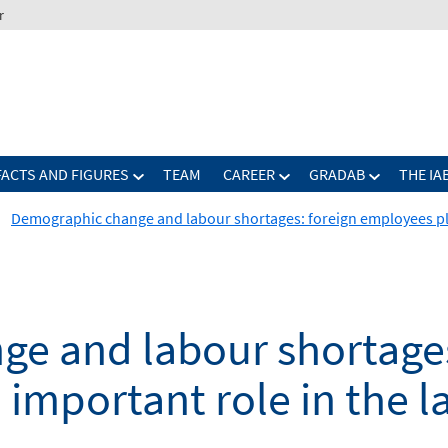
r
FACTS AND FIGURES
TEAM
CAREER
GRADAB
THE IA
Demographic change and labour shortages: foreign employees pla
e and labour shortages
important role in the 