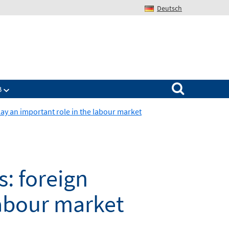
Deutsch
Search for:
B
y an important role in the labour market
: foreign
labour market