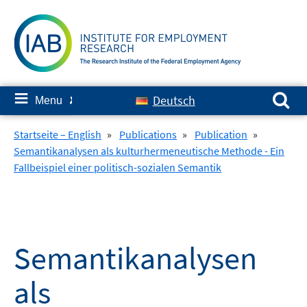
Skip
to
content
Search for:
≡
Deutsch
Menu
✘
Startseite – English
»
Publications
»
Publication
»
Semantikanalysen als kulturhermeneutische Methode - Ein
Fallbeispiel einer politisch-sozialen Semantik
Semantikanalysen
als