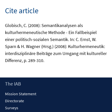
Cite article
Globisch, C. (2008): Semantikanalysen als
kulturhermeneutische Methode - Ein Fallbeispiel
einer politisch-sozialen Semantik. In: C. Ernst, W.
Sparn & H. Wagner (Hrsg.) (2008): Kulturhermeneutik:
interdisziplinäre Beiträge zum Umgang mit kultureller
Differenz, p. 289-310.
Footer
The IAB
Content
Mission Statement
Directorate
Surveys