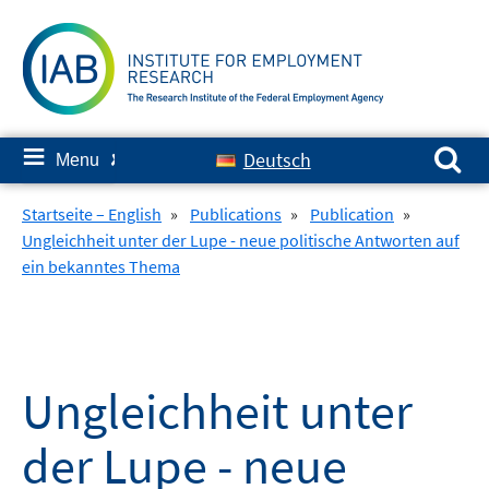
Skip
to
content
Search for:
≡
Deutsch
Menu
✘
Startseite – English
»
Publications
»
Publication
»
Ungleichheit unter der Lupe - neue politische Antworten auf
ein bekanntes Thema
Ungleichheit unter
der Lupe - neue