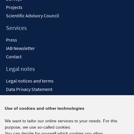
Projects
Scientific Advisory Council
Services
Press
IAB Newsletter
Contact
Legal notes
Legal notices and terms
Data Privacy Statement
Accessibility Statement
Report Accessibility
Use of cookies and other technologies
Social media channels
We want to tailor our online services to your needs. For this
purpose, we use so-called cookies.
BlueSky
You can decide for yourself which cookies you allow.