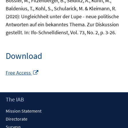
Bossler, M., Fitzenberger, B., Seidlitz, A., Kuhn, M.,
Baldenius, T., Kohl, S., Schularick, M. & Kleimann, R.
(2020): Ungleichheit unter der Lupe - neue politische
Antworten auf ein bekanntes Thema. Zur Diskussion
gestellt. In: Ifo-Schnelldienst, Vol. 73, No. 2, p. 3-26.
Download
Opens
Free Access
in
a
new
Footer
The IAB
window
Content
Mission Statement
Directorate
Surveys