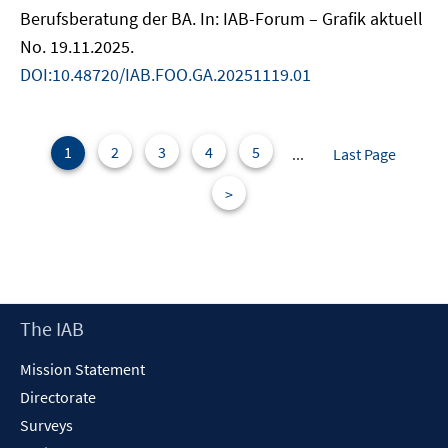
Berufsberatung der BA. In: IAB-Forum – Grafik aktuell
No. 19.11.2025.
DOI:10.48720/IAB.FOO.GA.20251119.01
1
2
3
4
5
...
Last Page
>
Footer
The IAB
Content
Mission Statement
Directorate
Surveys