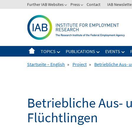
Skip
Further IAB Websites
Press
Contact
IAB Newslette
to
content
TOPICS
PUBLICATIONS
EVENTS
Startseite – English
»
Project
»
Betriebliche Aus- 
Betriebliche Aus- 
Flüchtlingen