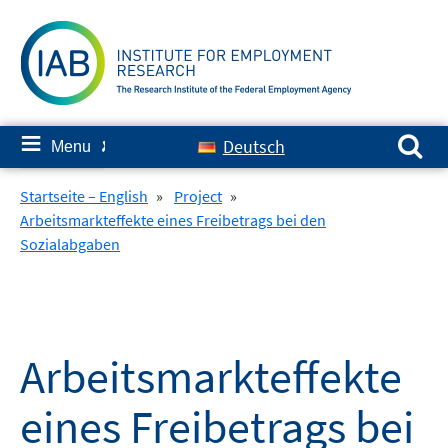
Skip
to
content
Search for:
≡
Deutsch
Menu
✘
Startseite – English
»
Project
»
Arbeitsmarkteffekte eines Freibetrags bei den
Sozialabgaben
Arbeitsmarkteffekte
eines Freibetrags bei