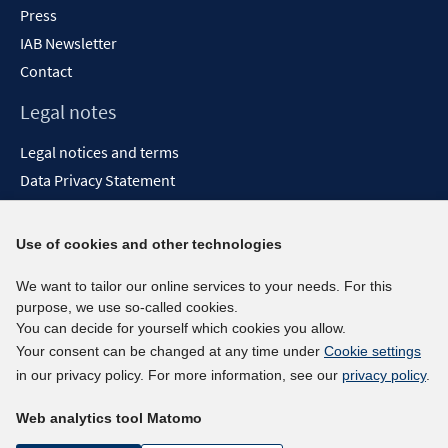
Press
IAB Newsletter
Contact
Legal notes
Legal notices and terms
Data Privacy Statement
Accessibility Statement
Report Accessibility
Use of cookies and other technologies
Social media channels
We want to tailor our online services to your needs. For this
purpose, we use so-called cookies.
BlueSky
You can decide for yourself which cookies you allow.
YouTube
Your consent can be changed at any time under
Cookie settings
LinkedIn
in our privacy policy. For more information, see our
privacy policy
.
XING
Web analytics tool Matomo
kununu