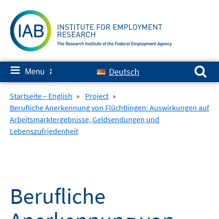
Skip
to
content
Search for:
≡
Deutsch
Menu
✘
Startseite – English
»
Project
»
Berufliche Anerkennung von Flüchtlingen: Auswirkungen auf
Arbeitsmarktergebnisse, Geldsendungen und
Lebenszufriedenheit
Berufliche