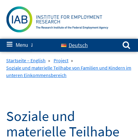
Skip
to
content
Search for:
≡
Deutsch
Menu
✘
Startseite – English
»
Project
»
Soziale und materielle Teilhabe von Familien und Kindern im
unteren Einkommensbereich
Soziale und
materielle Teilhabe