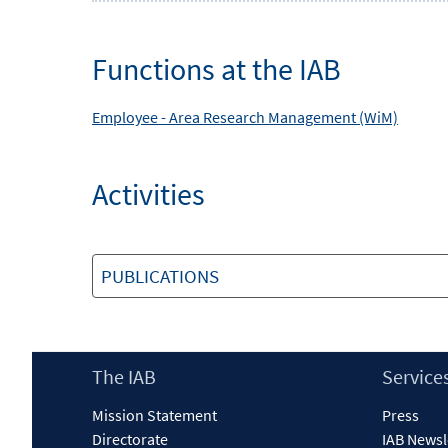
Functions at the IAB
Employee -
Area
Research Management (WiM)
Activities
PUBLICATIONS
Footer
The IAB
Service
Content
Mission Statement
Press
Directorate
IAB Newsl