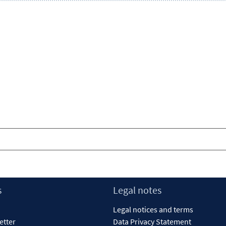
s
Legal notes
Legal notices and terms
etter
Data Privacy Statement