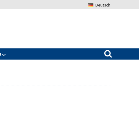
Deutsch
Search for:
B
Zeige
ü
Untermenü
für
The
IAB