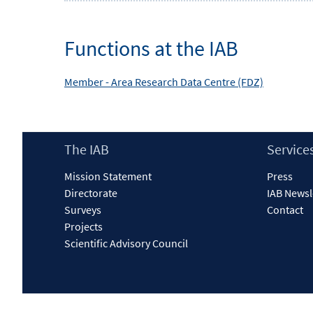
Functions at the IAB
Member -
Area
Research Data Centre (FDZ)
Footer
The IAB
Service
Content
Mission Statement
Press
Directorate
IAB Newsl
Surveys
Contact
Projects
Scientific Advisory Council