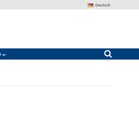
Deutsch
Search for:
B
Zeige
ü
Untermenü
für
The
IAB