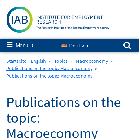
Skip
to
content
Search for:
≡
Deutsch
Menu
✘
Startseite – English
»
Topics
»
Macroeconomy
»
Publications on the topic: Macroeconomy
»
Publications on the topic: Macroeconomy
Publications on the
topic:
Macroeconomy