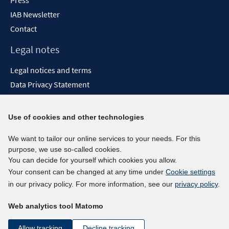
Press
IAB Newsletter
Contact
Legal notes
Legal notices and terms
Data Privacy Statement
Accessibility Statement
Report Accessibility
Use of cookies and other technologies
Social media channels
We want to tailor our online services to your needs. For this
purpose, we use so-called cookies.
BlueSky
You can decide for yourself which cookies you allow.
YouTube
Your consent can be changed at any time under
Cookie settings
LinkedIn
in our privacy policy. For more information, see our
privacy policy
.
XING
Web analytics tool Matomo
kununu
Netiquette
Allow tracking
Decline tracking