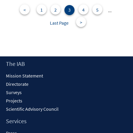
<
1
2
3
4
5
...
>
Last Page
Footer
The IAB
Content
Mission Statement
Directorate
Surveys
Projects
Scientific Advisory Council
Services